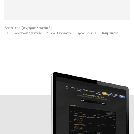
Αετοί της ζαχαροπλαστικής
Ζαχαροπλαστεία, Γλυκά, Παγωτά - Τυρναβοσ
Ολύμπιον