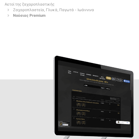
Αετοί της ζαχαροπλαστικής
Ζαχαροπλαστεία, Γλυκά, Παγωτά - Ιωάννινα
Νούσιας Premium