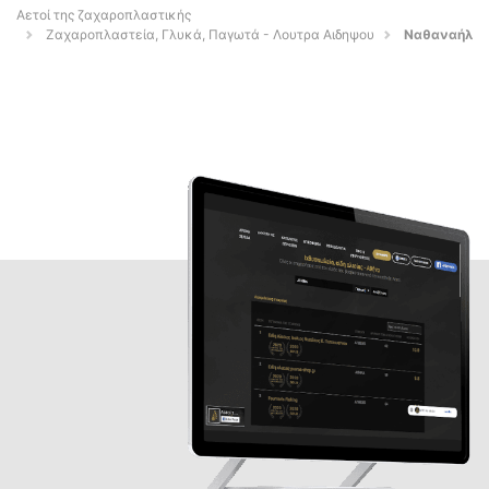
Αετοί της ζαχαροπλαστικής
Ζαχαροπλαστεία, Γλυκά, Παγωτά - Λουτρα Αιδηψου
Ναθαναήλ