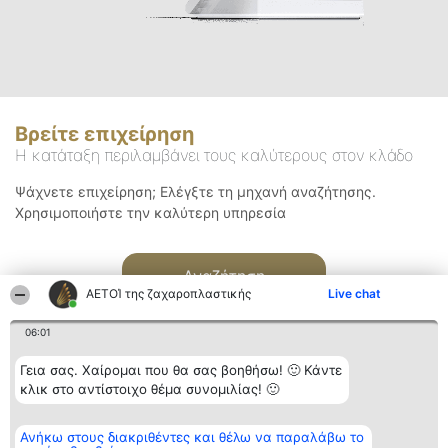
Βρείτε επιχείρηση
Η κατάταξη περιλαμβάνει τους καλύτερους στον κλάδο
Ψάχνετε επιχείρηση; Ελέγξτε τη μηχανή αναζήτησης.
Χρησιμοποιήστε την καλύτερη υπηρεσία
Αναζήτηση
ΑΕΤΟΊ της ζαχαροπλαστικής
Live chat
06:01
Γεια σας. Χαίρομαι που θα σας βοηθήσω! 🙂 Κάντε
κλικ στο αντίστοιχο θέμα συνομιλίας! 🙂
Διοργανωτής της
Κατάταξη
Επικοινωνία
Ανήκω στους διακριθέντες και θέλω να παραλάβω το
κατάταξης
Διακριθέντες
Επικοινωνία