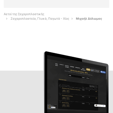
Αετοί της ζαχαροπλαστικής
Ζαχαροπλαστεία, Γλυκά, Παγωτά - Χίος
Μιχαήλ Δόλωμας