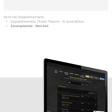
Αετοί της ζαχαροπλαστικής
Ζαχαροπλαστεία, Γλυκά, Παγωτά - Ν. Ιωνια Βολου
Zaxaroplasteio - Mon Ami