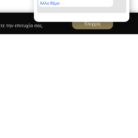
Άλλο θέμα
Έλεγχος
τε την επιτυχία σας.
ολίτης
βρίσκεται στην Πάτρα και αποτελεί μία
κτιμούν τα γλυκά. Η ίδρυση της επιχείρησης
ο του 1999 στην Άνω Πόλη της Πάτρας, με τον
βασικές του γνώσεις στη ζαχαροπλαστική κυρίως
μβριο του 2013, το κατάστημα λειτουργεί στην
 της Αγίας Σοφίας.
τη εστιάζει στη δημιουργία γλυκών που