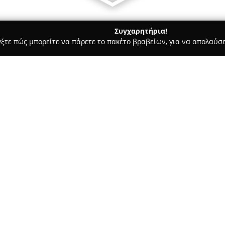
Συγχαρητήρια!
γξτε πώς μπορείτε να πάρετε το πακέτο βραβείων, για να απολαύσε
λυκά, Παγωτά - Πατρα
Λάζαρος Πολίτης
Σχετικά με την εταιρεία:
Το ζαχαροπλαστείο
Λάζαρος Π
σημαντική επιλογή για όσους ε
πραγματοποιήθηκε τον Αύγουστ
ιδρυτή να έχει αποκτήσει τις 
Δείτε περισσότερα >>
ως αυτοδίδακτος. Από τον Νοέ
οδό Δοϊράνης 25, στην περιοχή
Η φιλοσοφία του Λάζαρου Πολί