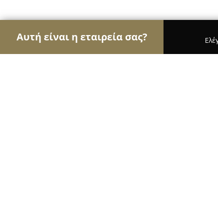
Αυτή είναι η εταιρεία σας?
Ελέ
Αετοί της ζαχαροπλαστικής
Ζαχαροπλαστεία, Γ
Λάζαρος Πολίτης
10
(140)
Πατρα, Δοϊράνης 25