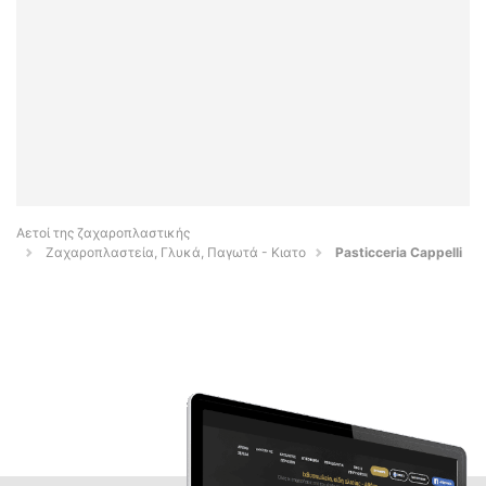
Αετοί της ζαχαροπλαστικής
Ζαχαροπλαστεία, Γλυκά, Παγωτά - Κιατο
Pasticceria Cappelli