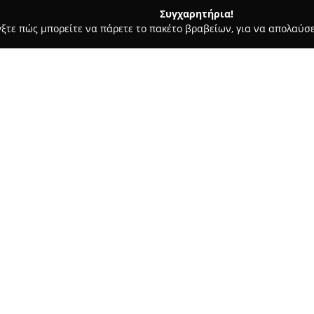
Συγχαρητήρια!
γξτε πώς μπορείτε να πάρετε το πακέτο βραβείων, για να απολαύσε
λυκά, Παγωτά - Κορωπί
Ζαχαρωματα - Ασπα
Σχετικά με την εταιρεία:
Η επιχείρηση
Ζαχαρώματα - 
Κορωπίου, προσφέροντας μια 
εμπνευσμένων από την αγάπη γ
ποιότητα. Το ιδιαίτερο χαρακτ
Δείτε περισσότερα >>
γλυκών με έμφαση στην αισθητ
επιλογή εξαιρετικής ποιότητας
ανώτερης ποιότητας και αποφε
προϊόντα.
Η γκάμα των γλυκισμάτων περιλ