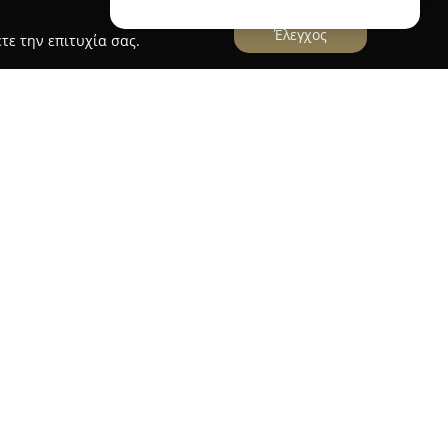
Έλεγχος
τε την επιτυχία σας.
Άσπα
δραστηριοποιείται στην περιοχή του
ξεχωριστή γκάμα χειροποίητων γλυκισμάτων
ια τα παιδιά και την επιδίωξη για υψηλή
ηριστικό της εταιρείας αφορά τη δημιουργία
ική και τη γεύση, καθώς δίνεται βάρος στην
 υλικών. Η σοκολάτα που χρησιμοποιείται είναι
ύγονται εντελώς τα έτοιμα βιομηχανικά
αμβάνει τούρτες για γενέθλια, βαπτίσεις και