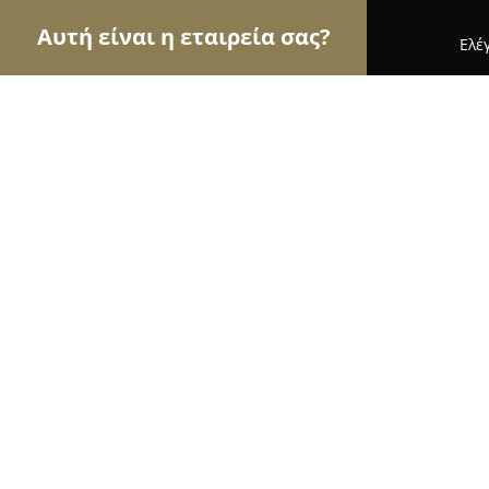
Αυτή είναι η εταιρεία σας?
Ελέ
Αετοί της ζαχαροπλαστικής
Ζαχαροπλαστεία, Γ
Ζαχαρωματα - Ασπα
8.8
(53)
Κορωπί, Αγγέλου Κιούση 21
Εμφάνιση αριθμού τηλεφώνου