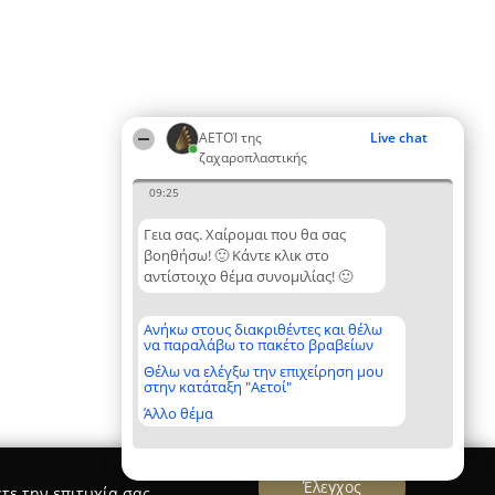
ΑΕΤΟΊ της
Live chat
ζαχαροπλαστικής
09:25
Γεια σας. Χαίρομαι που θα σας
βοηθήσω! 🙂 Κάντε κλικ στο
αντίστοιχο θέμα συνομιλίας! 🙂
Ανήκω στους διακριθέντες και θέλω
να παραλάβω το πακέτο βραβείων
Θέλω να ελέγξω την επιχείρηση μου
στην κατάταξη "Αετοί"
Άλλο θέμα
Έλεγχος
τε την επιτυχία σας.