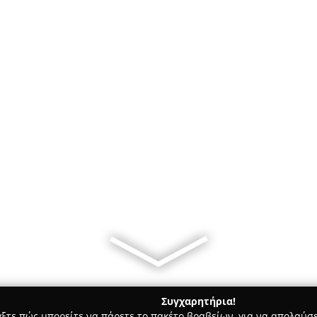
Συγχαρητήρια!
γξτε πώς μπορείτε να πάρετε το πακέτο βραβείων, για να απολαύσε