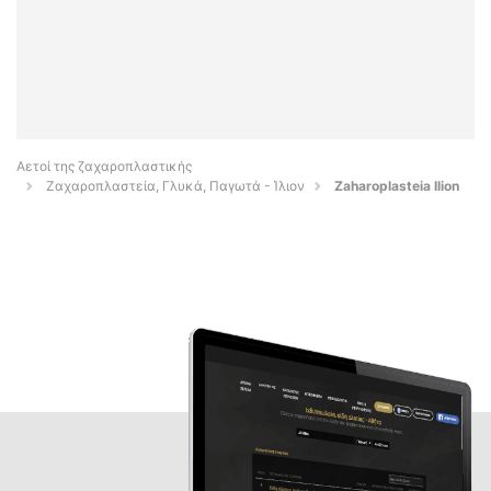
Αετοί της ζαχαροπλαστικής
Ζαχαροπλαστεία, Γλυκά, Παγωτά - Ίλιον
Zaharoplasteia Ilion