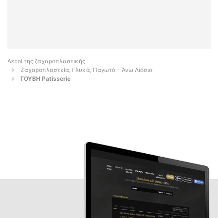
Αετοί της ζαχαροπλαστικής
Ζαχαροπλαστεία, Γλυκά, Παγωτά - Άνω Λιόσια
ΓΟΥΒΗ Patisserie