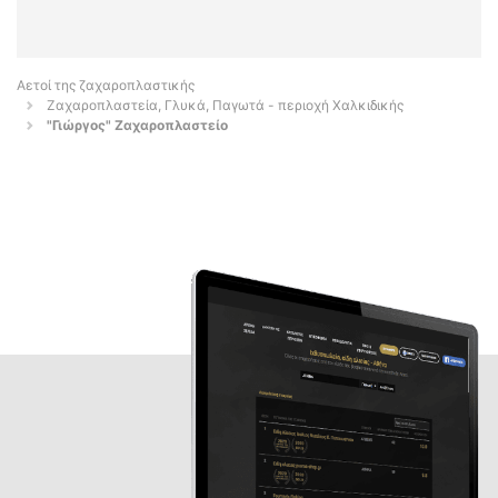
Αετοί της ζαχαροπλαστικής
Ζαχαροπλαστεία, Γλυκά, Παγωτά - περιοχή Χαλκιδικής
"Γιώργος" Ζαχαροπλαστείο