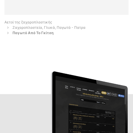
Αετοί της ζαχαροπλαστικής
Ζαχαροπλαστεία, Γλυκά, Παγωτά - Πατρα
Παγωτό Από Το Γκίτση