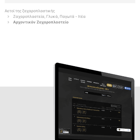
Αετοί της ζαχαροπλαστικής
Ζαχαροπλαστεία, Γλυκά, Παγωτά - Ιτέα
Αρχοντικόν Ζαχαροπλαστείο