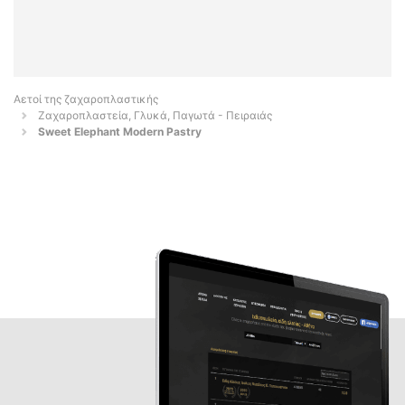
Αετοί της ζαχαροπλαστικής
Ζαχαροπλαστεία, Γλυκά, Παγωτά - Πειραιάς
Sweet Elephant Modern Pastry