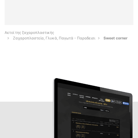
Αετοί της ζαχαροπλαστικής
Ζαχαροπλαστεία, Γλυκά, Παγωτά - Παραδεισι
Sweet corner