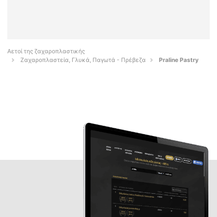
Αετοί της ζαχαροπλαστικής
Ζαχαροπλαστεία, Γλυκά, Παγωτά - Πρέβεζα
Praline Pastry