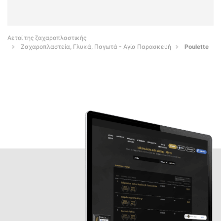
Αετοί της ζαχαροπλαστικής
Ζαχαροπλαστεία, Γλυκά, Παγωτά - Αγία Παρασκευή
Poulette