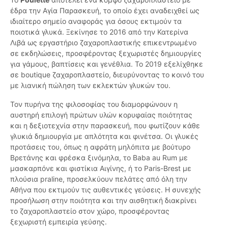
έδρα την Αγία Παρασκευή, το οποίο έχει αναδειχθεί ως
ιδιαίτερο σημείο αναφοράς για όσους εκτιμούν τα
ποιοτικά γλυκά. Ξεκίνησε το 2016 από την Κατερίνα
Λιβά ως εργαστήριο ζαχαροπλαστικής επικεντρωμένο
σε εκδηλώσεις, προσφέροντας ξεχωριστές δημιουργίες
για γάμους, βαπτίσεις και γενέθλια. Το 2019 εξελίχθηκε
σε boutique ζαχαροπλαστείο, διευρύνοντας το κοινό του
με λιανική πώληση των εκλεκτών γλυκών του.
Τον πυρήνα της φιλοσοφίας του διαμορφώνουν η
αυστηρή επιλογή πρώτων υλών κορυφαίας ποιότητας
και η δεξιοτεχνία στην παρασκευή, που φωτίζουν κάθε
γλυκιά δημιουργία με απλότητα και φινέτσα. Οι γλυκές
προτάσεις του, όπως η αφράτη μηλόπιτα με βούτυρο
Βρετάνης και φρέσκα ξινόμηλα, το Baba au Rum με
μασκαρπόνε και φιστίκια Αιγίνης, ή το Paris-Brest με
πλούσια praline, προσελκύουν πελάτες από όλη την
Αθήνα που εκτιμούν τις αυθεντικές γεύσεις. Η συνεχής
προσήλωση στην ποιότητα και την αισθητική διακρίνει
το ζαχαροπλαστείο στον χώρο, προσφέροντας
ξεχωριστή εμπειρία γεύσης.