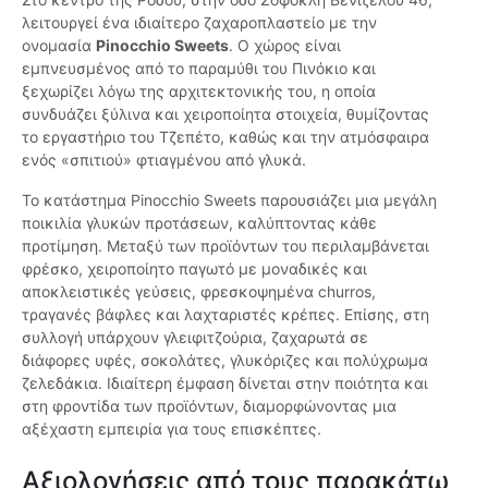
λειτουργεί ένα ιδιαίτερο ζαχαροπλαστείο με την
ονομασία
Pinocchio Sweets
. Ο χώρος είναι
εμπνευσμένος από το παραμύθι του Πινόκιο και
ξεχωρίζει λόγω της αρχιτεκτονικής του, η οποία
συνδυάζει ξύλινα και χειροποίητα στοιχεία, θυμίζοντας
το εργαστήριο του Τζεπέτο, καθώς και την ατμόσφαιρα
ενός «σπιτιού» φτιαγμένου από γλυκά.
Το κατάστημα Pinocchio Sweets παρουσιάζει μια μεγάλη
ποικιλία γλυκών προτάσεων, καλύπτοντας κάθε
προτίμηση. Μεταξύ των προϊόντων του περιλαμβάνεται
φρέσκο, χειροποίητο παγωτό με μοναδικές και
αποκλειστικές γεύσεις, φρεσκοψημένα churros,
τραγανές βάφλες και λαχταριστές κρέπες. Επίσης, στη
συλλογή υπάρχουν γλειφιτζούρια, ζαχαρωτά σε
διάφορες υφές, σοκολάτες, γλυκόριζες και πολύχρωμα
ζελεδάκια. Ιδιαίτερη έμφαση δίνεται στην ποιότητα και
στη φροντίδα των προϊόντων, διαμορφώνοντας μια
αξέχαστη εμπειρία για τους επισκέπτες.
Αξιολογήσεις από τους παρακάτω