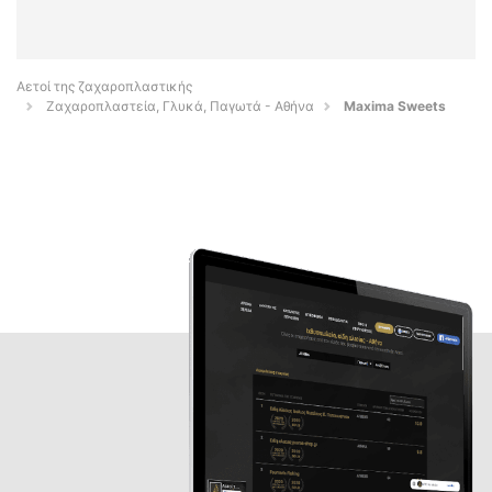
Αετοί της ζαχαροπλαστικής
Ζαχαροπλαστεία, Γλυκά, Παγωτά - Αθήνα
Maxima Sweets