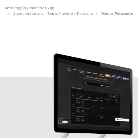
Αετοί της ζαχαροπλαστικής
Ζαχαροπλαστεία, Γλυκά, Παγωτά - Κερκυρα
Marios Patisserie