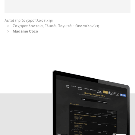
Αετοί της ζαχαροπλαστικής
Ζαχαροπλαστεία, Γλυκά, Παγωτά - Θεσσαλονίκη
Madame Coco