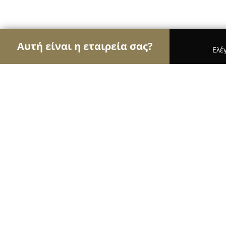
Αυτή είναι η εταιρεία σας?
Ελέ
Αετοί της ζαχαροπλαστικής
Ζαχαροπλαστεία, Γλ
Krokan ice cream
9.6
(54)
Κερκυρα, Potamos