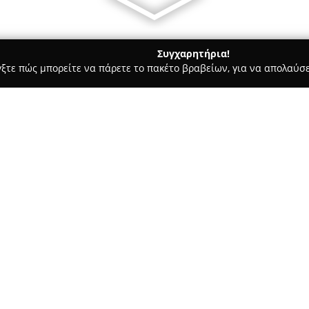
Συγχαρητήρια!
γξτε πώς μπορείτε να πάρετε το πακέτο βραβείων, για να απολαύσε
υκά, Παγωτά - Κερκυρα
Krokan ice cream
Σχετικά με την εταιρεία:
Η επιχείρηση
ΚΡΟΚΑΝ
διακρίν
έχοντας μακρά ιστορία στον κ
Ποταμό της Κέρκυρας, η εταιρ
στην τοπική αγορά, συμβάλλο
Δείτε περισσότερα >>
προτιμούν τόσο οι ντόπιοι όσο
Το ενδιαφέρον της εταιρείας γ
αντικατοπτρίζεται σε κάθε προ