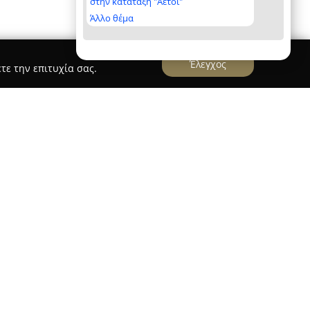
στην κατάταξη "Αετοί"
Άλλο θέμα
Έλεγχος
τε την επιτυχία σας.
εται στον χώρο της παραγωγής παγωτού,
λάδο της ζαχαροπλαστικής. Εδρεύοντας στον
εία έχει καθιερωθεί ως σημαντικός παράγοντας
ντας στη διατήρηση των εκλεκτών γεύσεων που
 και οι πολυάριθμοι επισκέπτες του νησιού.
ια την ποιότητα και την τέχνη του παγωτού
ϊόν της. Η παραγωγική της διαδικασία βασίζεται