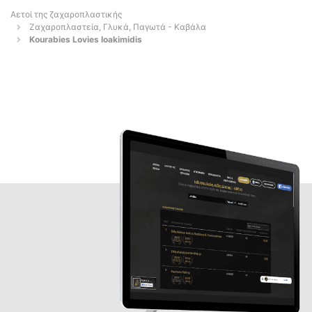
Αετοί της ζαχαροπλαστικής
Ζαχαροπλαστεία, Γλυκά, Παγωτά - Καβάλα
Kourabies Lovies Ioakimidis