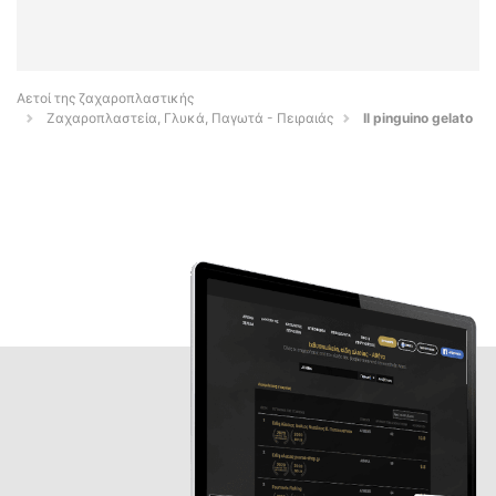
Αετοί της ζαχαροπλαστικής
Ζαχαροπλαστεία, Γλυκά, Παγωτά - Πειραιάς
Il pinguino gelato