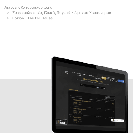
Αετοί της ζαχαροπλαστικής
Ζαχαροπλαστεία, Γλυκά, Παγωτά - Λιμενασ Χερσονησου
Fokion - The Old House