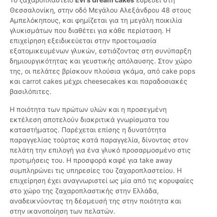
Θεσσαλονίκη, στην οδό Μεγάλου Αλεξάνδρου 48 στους
Αμπελόκηπους, και φημίζεται για τη μεγάλη ποικιλία
γλυκισμάτων που διαθέτει για κάθε περίσταση. Η
επιχείρηση εξειδικεύεται στην προετοιμασία
εξατομικευμένων γλυκών, εστιάζοντας στη συνύπαρξη
δημιουργικότητας και γευστικής απόλαυσης. Στον χώρο
της, οι πελάτες βρίσκουν πλούσια γκάμα, από cake pops
και carrot cakes μέχρι cheesecakes και παραδοσιακές
βασιλόπιτες.
Η ποιότητα των πρώτων υλών και η προσεγμένη
εκτέλεση αποτελούν διακριτικά γνωρίσματα του
καταστήματος. Παρέχεται επίσης η δυνατότητα
παραγγελίας τούρτας κατά παραγγελία, δίνοντας στον
πελάτη την επιλογή για ένα γλυκό προσαρμοσμένο στις
προτιμήσεις του. Η προσφορά καφέ για take away
συμπληρώνει τις υπηρεσίες του ζαχαροπλαστείου. Η
επιχείρηση έχει αναγνωριστεί ως μία από τις κορυφαίες
στο χώρο της ζαχαροπλαστικής στην Ελλάδα,
αναδεικνύοντας τη δέσμευσή της στην ποιότητα και
στην ικανοποίηση των πελατών.