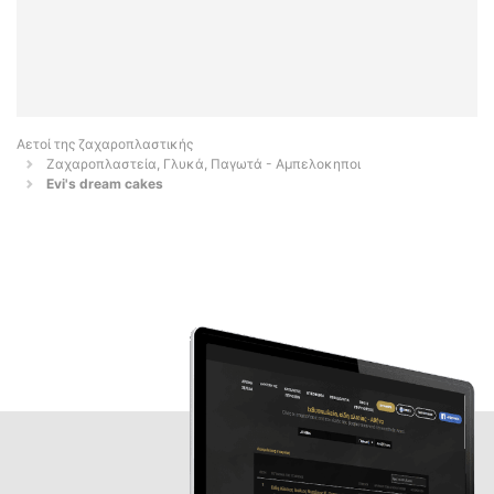
Αετοί της ζαχαροπλαστικής
Ζαχαροπλαστεία, Γλυκά, Παγωτά - Αμπελοκηποι
Evi's dream cakes