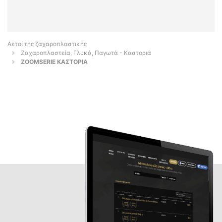
Αετοί της ζαχαροπλαστικής
Ζαχαροπλαστεία, Γλυκά, Παγωτά - Καστοριά
ZOOMSERIE ΚΑΣΤΟΡΙΑ