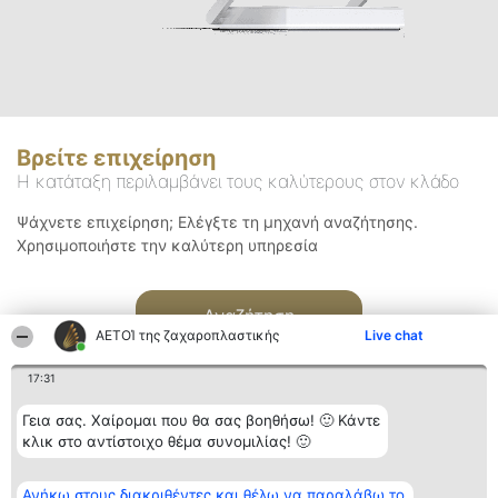
Βρείτε επιχείρηση
Η κατάταξη περιλαμβάνει τους καλύτερους στον κλάδο
Ψάχνετε επιχείρηση; Ελέγξτε τη μηχανή αναζήτησης.
Χρησιμοποιήστε την καλύτερη υπηρεσία
Αναζήτηση
ΑΕΤΟΊ της ζαχαροπλαστικής
Live chat
17:31
Γεια σας. Χαίρομαι που θα σας βοηθήσω! 🙂 Κάντε
κλικ στο αντίστοιχο θέμα συνομιλίας! 🙂
Διοργανωτής της
Κατάταξη
Επικοινωνία
Ανήκω στους διακριθέντες και θέλω να παραλάβω το
κατάταξης
Διακριθέντες
Επικοινωνία