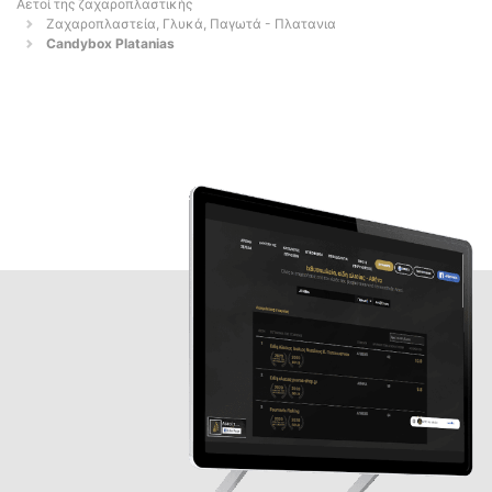
Αετοί της ζαχαροπλαστικής
Ζαχαροπλαστεία, Γλυκά, Παγωτά - Πλατανια
Candybox Platanias