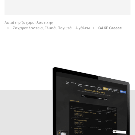
Αετοί της ζαχαροπλαστικής
Ζαχαροπλαστεία, Γλυκά, Παγωτά - Αιγάλεω
CAKE Greece