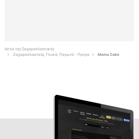
Αετοί της ζαχαροπλαστικής
Ζαχαροπλαστεία, Γλυκά, Παγωτά - Πατρα
Mama Cake