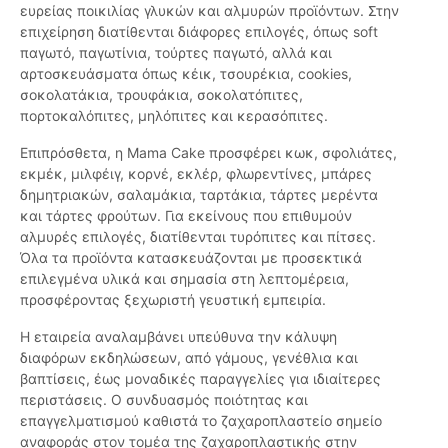
ευρείας ποικιλίας γλυκών και αλμυρών προϊόντων. Στην
επιχείρηση διατίθενται διάφορες επιλογές, όπως soft
παγωτό, παγωτίνια, τούρτες παγωτό, αλλά και
αρτοσκευάσματα όπως κέικ, τσουρέκια, cookies,
σοκολατάκια, τρουφάκια, σοκολατόπιτες,
πορτοκαλόπιτες, μηλόπιτες και κερασόπιτες.
Επιπρόσθετα, η Mama Cake προσφέρει κωκ, σφολιάτες,
εκμέκ, μιλφέιγ, κορνέ, εκλέρ, φλωρεντίνες, μπάρες
δημητριακών, σαλαμάκια, ταρτάκια, τάρτες μερέντα
και τάρτες φρούτων. Για εκείνους που επιθυμούν
αλμυρές επιλογές, διατίθενται τυρόπιτες και πίτσες.
Όλα τα προϊόντα κατασκευάζονται με προσεκτικά
επιλεγμένα υλικά και σημασία στη λεπτομέρεια,
προσφέροντας ξεχωριστή γευστική εμπειρία.
Η εταιρεία αναλαμβάνει υπεύθυνα την κάλυψη
διαφόρων εκδηλώσεων, από γάμους, γενέθλια και
βαπτίσεις, έως μοναδικές παραγγελίες για ιδιαίτερες
περιστάσεις. Ο συνδυασμός ποιότητας και
επαγγελματισμού καθιστά το ζαχαροπλαστείο σημείο
αναφοράς στον τομέα της ζαχαροπλαστικής στην