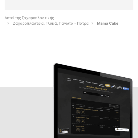
Αετοί της ζαχαροπλαστικής
Ζαχαροπλαστεία, Γλυκά, Παγωτά - Πατρα
Mama Cake