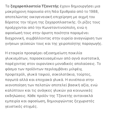
Τα
ζαχαροπλαστεία Τζανετής
έχουν δημιουργήσει μια
μακρόχρονη παρουσία στη Νέα Ερυθραία από το 1988,
αποτελώντας οικογενειακή επιχείρηση με αιχμή του
δόρατος την τέχνη της ζαχαροπλαστικής. Οι ρίζες τους
προέρχονται από την Κωνσταντινούπολη, ενώ η
αφοσίωσή τους στην άριστη ποιότητα παραμένει
διαχρονική, συμβάλλοντας στην ευρεία αναγνώριση των
γνήσιων γεύσεών τους και της χειροποίητης παραγωγής.
Η εταιρεία προσφέρει αξιοσημείωτη ποικιλία
γλυκισμάτων, παρασκευασμένων από αγνά συστατικά,
παρέχοντας στον ουρανίσκο μοναδικές απολαύσεις. Το
φάσμα των προϊόντων περιλαμβάνει μιλφέιγ,
προφιτερόλ, γλυκά ταψιού, σοκολατάκια, τούρτες,
παγωτά αλλά και εποχιακά γλυκά. Η συνέπεια στην
ικανοποίηση των πελατών αποτελεί βασική αξία, ενώ
καλύπτουν και τις ανάγκες γλυκών για κοινωνικές
εκδηλώσεις. Κάθε προϊόν της Τζανετής αντανακλά
εμπειρία και αφοσίωση, δημιουργώντας ξεχωριστές
γευστικές στιγμές.