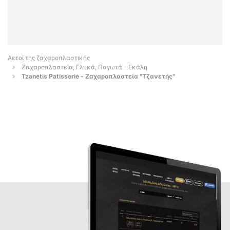
Αετοί της ζαχαροπλαστικής
Ζαχαροπλαστεία, Γλυκά, Παγωτά - Εκάλη
Tzanetis Patisserie - Ζαχαροπλαστεία "Τζανετής"