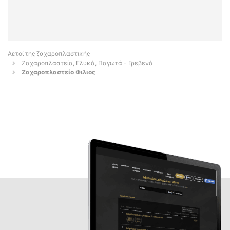
Αετοί της ζαχαροπλαστικής
Ζαχαροπλαστεία, Γλυκά, Παγωτά - Γρεβενά
Ζαχαροπλαστείο Φιλιος