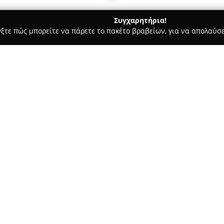
Συγχαρητήρια!
γξτε πώς μπορείτε να πάρετε το πακέτο βραβείων, για να απολαύσε
λυκά, Παγωτά - Ευοσμο
ΖΑΧΑΡΟΠΛΑΣΤΕΙΑ ΝΙΚΟΛΑΙΔΗΣ
Σχετικά με την εταιρεία:
Τα
Αρτοζαχαροπλαστεία Νικ
σημαντική παρουσία στη Θεσσα
πλούσιο κατάλογο γλυκισμάτω
ποιοτικών και φρέσκων υλικών
Δείτε περισσότερα >>
γευστικές επιλογές που χαρακ
φροντίδας στην παρασκευή.
Η πολυετής δραστηριότητά του
αρτοποιίας ενισχύει την αξιο