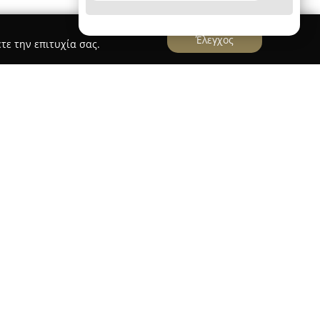
Έλεγχος
τε την επιτυχία σας.
ολαΐδης
αποτελούν οικογενειακή επιχείρηση με
λονίκη από το 2006, έχοντας αναπτύξει έναν
ν και αρτοποιημάτων. Η έμφαση στην επιλογή
 διακρίνει κάθε τους προϊόν, προσφέροντας
τηρίζονται από μοναδικότητα και υψηλό επίπεδο
ς στον χώρο της ζαχαροπλαστικής και της
πιστία τους. Στις προθήκες των καταστημάτων