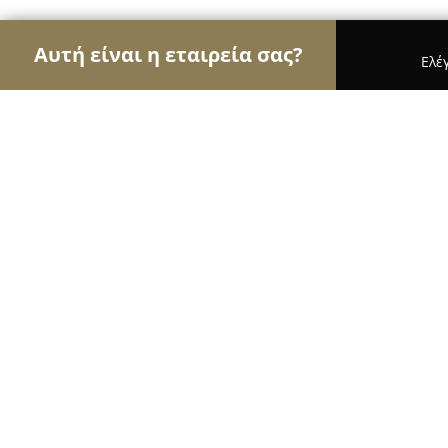
Αυτή είναι η εταιρεία σας?
Ελέ
Αετοί της ζαχαροπλαστικής
Ζαχαροπλαστεία, Γ
ΖΑΧΑΡΟΠΛΑΣΤΕΙΑ ΝΙΚΟΛΑΙΔΗΣ
8.4
(289)
Ευοσμο, Thessaloníki
Εμφάνιση αριθμού τηλεφώνου