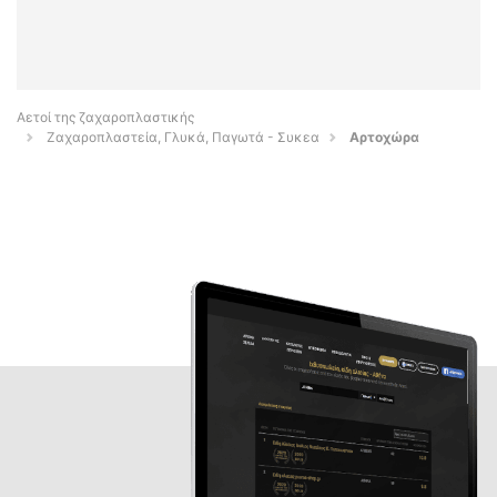
Αετοί της ζαχαροπλαστικής
Ζαχαροπλαστεία, Γλυκά, Παγωτά - Συκεα
Αρτοχώρα