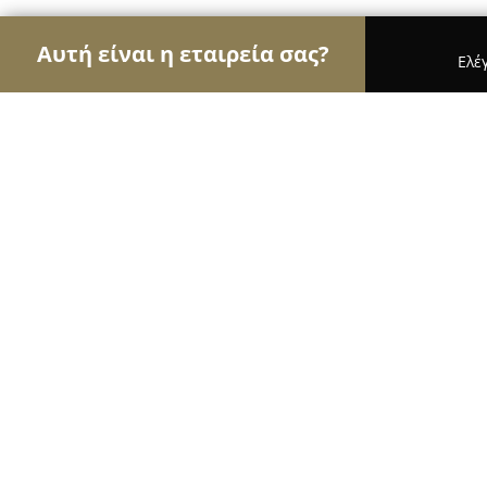
Αυτή είναι η εταιρεία σας?
Ελέ
Αετοί της ζαχαροπλαστικής
Ζαχαροπλαστεία, Γλ
Ζαχαροπλαστείο Sweet -Άγιοι Ανα
8.8
(457)
Άγιοι Ανάργυροι, Πάρνηθος 57 αγιοι αναργυροι
Εμφάνιση αριθμού τηλεφώνου