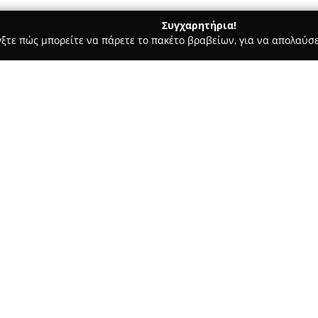
Συγχαρητήρια!
γξτε πώς μπορείτε να πάρετε το πακέτο βραβείων, για να απολαύσε
υκά, Παγωτά - Άγιοι Ανάργυροι
Ζαχαροπλαστείο Sweet -Άγιο
ργυροι
Σχετικά με την εταιρεία:
Το
Ζαχαροπλαστείο Sweet
εδρ
δραστηριοποιείται στον χώρο 
σταθερά γλυκές δημιουργίες. 
ποιότητα, συγκαταλέγεται ως 
Δείτε περισσότερα >>
αξίας. Όλες οι παρασκευές του
εξασφαλίζεται ξεχωριστή γευσ
Η γκάμα των προϊόντων καλύπτ
περιλαμβάνοντας παραδοσιακά
εντυπωσιακές τούρτες για ειδι