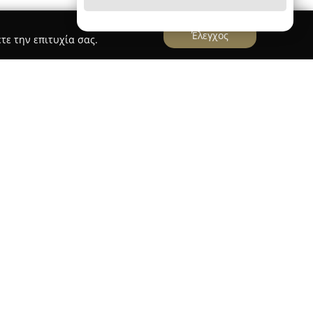
Έλεγχος
τε την επιτυχία σας.
ι Αναργυροι
εύει στους Αγίους Αναργύρους και
της ζαχαροπλαστικής από το 1989, προσφέροντας
Με σημαντική εμπειρία και έμφαση στην
σημείο αναφοράς για γλυκίσματα διαχρονικής
 βασίζονται σε επιλεγμένα υλικά για να
τική εμπειρία.
ει διάφορες προτιμήσεις και περιστάσεις,
 γλυκά ταψιού, απολαυστικές πάστες καθώς και
κές εκδηλώσεις όπως γενέθλια ή γάμους.