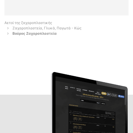
Αετοί της ζαχαροπλαστικής
Ζαχαροπλαστεία, Γλυκά, Παγωτά - Κώς
Βούρος Ζαχαροπλαστεία