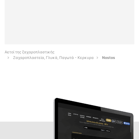
Αετοί της ζαχαροπλαστικής
Ζαχαροπλαστεία, Γλυκά, Παγωτά - Κερκυρα
Nostos