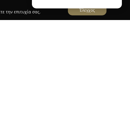
Έλεγχος
τε την επιτυχία σας.
ουλος
διακρίνεται ως αναγνωρίσιμο σημείο στη
τας μακρά παρουσία στο χώρο της
μιουργίες που ξεχωρίζουν. Η φήμη του
ψηλής ποιότητας υλικά και
α, τα οποία διακρίνονται για την ιδιαίτερη
ίο μπορεί να βρει κανείς μεγάλη γκάμα από
αι πρωτότυπες επιλογές, καλύπτοντας πληθώρα
τίσεις και άλλες ειδικές περιστάσεις.
αρασκευή και η ποιοτική εξυπηρέτηση έχουν