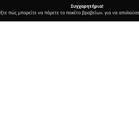
Συγχαρητήρια!
γξτε πώς μπορείτε να πάρετε το πακέτο βραβείων, για να απολαύσε
λυκά, Παγωτά - Μενεμένη
Ζαχαροπλαστείο Υφαντόπουλος
Σχετικά με την εταιρεία:
Το
Ζαχαροπλαστείο Υφαντόπ
Μενεμένη Θεσσαλονίκης, έχον
ζαχαροπλαστικής με γλυκές δη
στηρίζεται στην επιμονή για υ
Δείτε περισσότερα >>
φρεσκοπαρασκευασμένα προϊόντ
γεύση τους. Στο ζαχαροπλαστε
τούρτες, παραδοσιακά γλυκά κ
εκδηλώσεων όπως γενέθλια, βαπ
Η λεπτομερής φροντίδα στην π