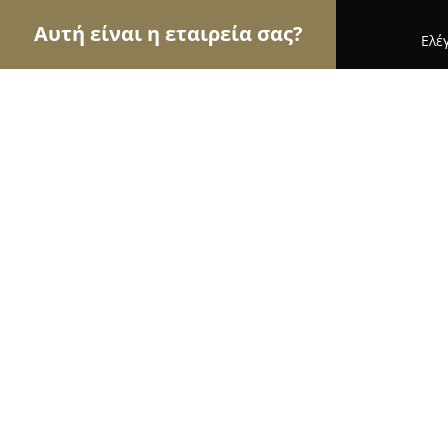
Αυτή είναι η εταιρεία σας?
Ελέ
Αετοί της ζαχαροπλαστικής
Ζαχαροπλαστεία, Γ
Ζαχαροπλαστείο Υφαντόπουλος
9.6
(348)
Μενεμένη, Thessaloníki
Εμφάνιση αριθμού τηλεφώνου