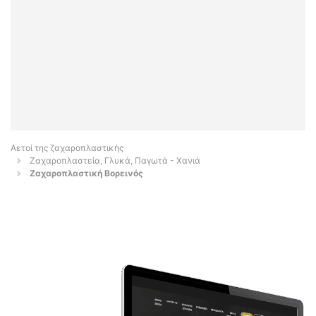
Αετοί της ζαχαροπλαστικής
Ζαχαροπλαστεία, Γλυκά, Παγωτά - Χανιά
Ζαχαροπλαστική Βορεινός