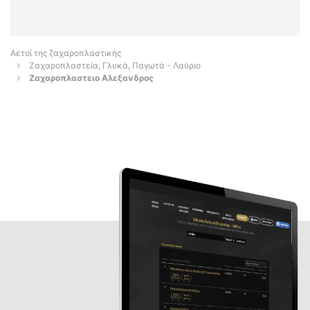
Αετοί της ζαχαροπλαστικής
Ζαχαροπλαστεία, Γλυκά, Παγωτά - Λαύριο
Ζαχαροπλαστειο Αλεξανδρος