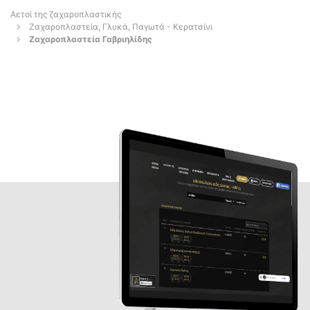
Αετοί της ζαχαροπλαστικής
Ζαχαροπλαστεία, Γλυκά, Παγωτά - Κερατσίνι
Ζαχαροπλαστεία Γαβριηλίδης