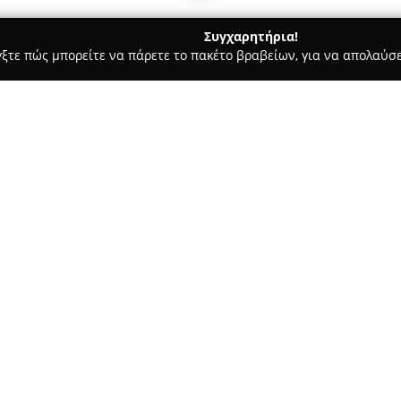
Συγχαρητήρια!
γξτε πώς μπορείτε να πάρετε το πακέτο βραβείων, για να απολαύσε
λυκά, Παγωτά - Φάρσαλα
Χαλβάς Φαρσάλων Αρχοντής
Σχετικά με την εταιρεία:
Η επιχείρηση
Χαλβάς Φαρσάλ
αναφοράς στον τομέα της ζαχ
της παράδοσης του γνωστού χ
τις ρίζες της από το 1925, συ
Δείτε περισσότερα >>
παραδοσιακού γλυκού στα Φάρ
Ο γνήσιος χαλβάς Φαρσάλων, α
αναγνωρίσιμος για τη διαφανή
από καμένη ζάχαρη και το ιδι