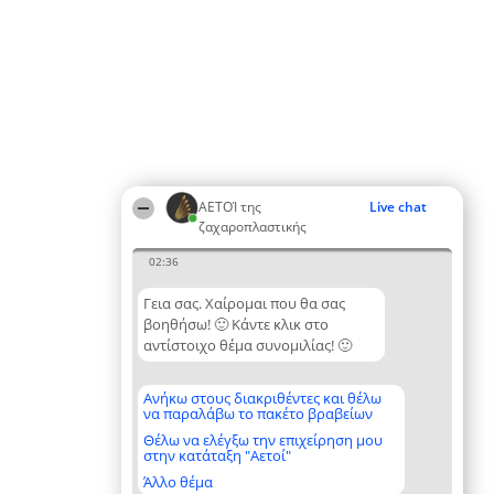
ΑΕΤΟΊ της
Live chat
ζαχαροπλαστικής
02:36
Γεια σας. Χαίρομαι που θα σας
βοηθήσω! 🙂 Κάντε κλικ στο
αντίστοιχο θέμα συνομιλίας! 🙂
Ανήκω στους διακριθέντες και θέλω
να παραλάβω το πακέτο βραβείων
Θέλω να ελέγξω την επιχείρηση μου
στην κατάταξη "Αετοί"
Άλλο θέμα