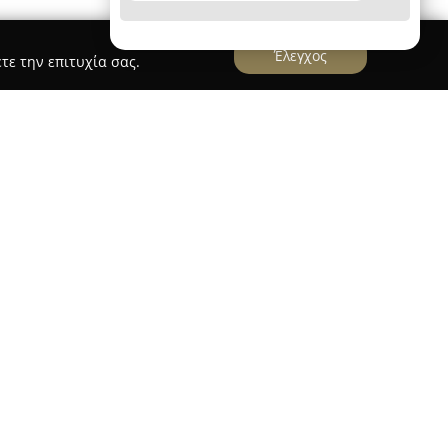
Έλεγχος
τε την επιτυχία σας.
ων Αρχοντής
αποτελεί σημαντικό σημείο
αροπλαστικής, έχοντας αφιερωθεί στη διατήρηση
αλβά Φαρσάλων. Η οικογένεια Αρχοντή διατηρεί
νεχίζοντας διαδοχικά την παρασκευή αυτού του
σαλα μέσα από γενιές.
ποκαλούμενος και «σαπουνέ», είναι
 του υφή, τη χαρακτηριστική τραγανή κρούστα
αίτερο άρωμά του. Η αυθεντικότητα του