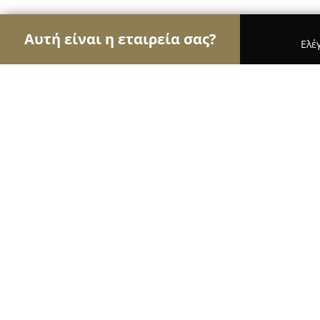
Αυτή είναι η εταιρεία σας?
Ελέ
Αετοί της ζαχαροπλαστικής
Ζαχαροπλαστεία, Γ
Χαλβάς Φαρσάλων Αρχοντής
9.6
(143)
Φάρσαλα, Fársala
Εμφάνιση αριθμού τηλεφώνου