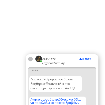
ΑΕΤΟΊ της
Live chat
ζαχαροπλαστικής
20:56
Γεια σας. Χαίρομαι που θα σας
βοηθήσω! 🙂 Κάντε κλικ στο
αντίστοιχο θέμα συνομιλίας! 🙂
Ανήκω στους διακριθέντες και θέλω
να παραλάβω το πακέτο βραβείων