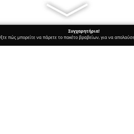
Συγχαρητήρια!
γξτε πώς μπορείτε να πάρετε το πακέτο βραβείων, για να απολαύσε
λυκά, Παγωτά - Γλυφάδα
Ζαχαροπλαστεία ΚΩΝΣΤΑΝΤΙΝΙΔΗΣ
Σχετικά με την εταιρεία:
Τα
Ζαχαροπλαστεία Κωνσταν
τους στον χώρο της ελληνικής
Νίγδη της Μικράς Ασίας. Μετά
οικογένεια Κωνσταντινίδη εγκα
Δείτε περισσότερα >>
ιδρυτή, Λάζαρος και Στέλιος,
ζαχαροπλαστεία στην Ελλάδα.