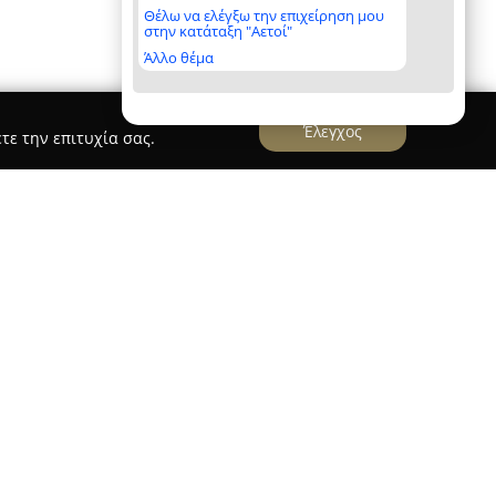
Θέλω να ελέγξω την επιχείρηση μου
στην κατάταξη "Αετοί"
Άλλο θέμα
Έλεγχος
τε την επιτυχία σας.
τινίδης
διακρίνονται για τη μακρόχρονη πορεία
 ζαχαροπλαστικής, με απαρχή το έτος 1920 στη
 τα γεγονότα της Μικρασιατικής Καταστροφής, η
ταστάθηκε στη Λάρισα και το 1925 οι γιοι του
 προχώρησαν στην ίδρυση ενός από τα πρώτα
 Ο Λάζαρος Κωνσταντινίδης έλαβε εκπαίδευση