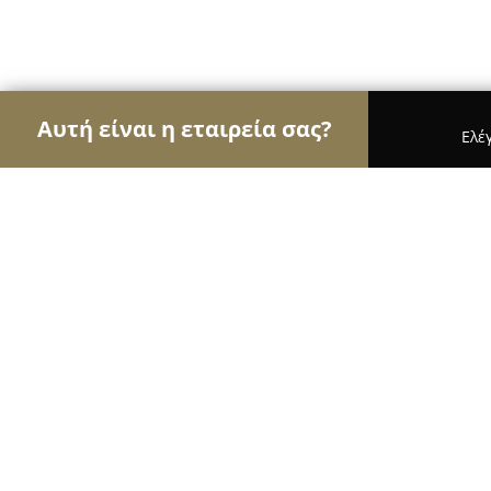
Αυτή είναι η εταιρεία σας?
Ελέ
Αετοί της ζαχαροπλαστικής
Ζαχαροπλαστεία, Γ
Ζαχαροπλαστεία ΚΩΝΣΤΑΝΤΙΝΙΔΗΣ
8.6
(444)