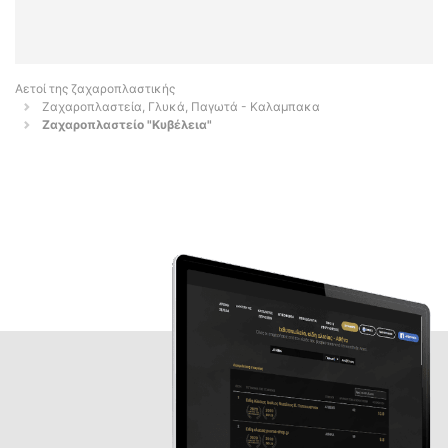
Αετοί της ζαχαροπλαστικής
Ζαχαροπλαστεία, Γλυκά, Παγωτά - Καλαμπακα
Ζαχαροπλαστείο "Κυβέλεια"