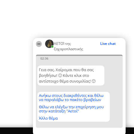
ΑΕΤΟΊ της
Live chat
ζαχαροπλαστικής
02:36
Γεια σας. Χαίρομαι που θα σας
βοηθήσω! 🙂 Κάντε κλικ στο
αντίστοιχο θέμα συνομιλίας! 🙂
Ανήκω στους διακριθέντες και θέλω
να παραλάβω το πακέτο βραβείων
Θέλω να ελέγξω την επιχείρηση μου
στην κατάταξη "Αετοί"
Άλλο θέμα