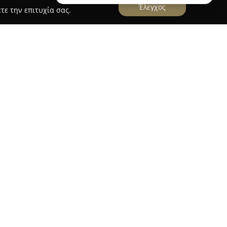
Έλεγχος
τε την επιτυχία σας.
η
μαντηράκη
, που βρίσκεται στην Κίσσαμο Χανίων,
ρασκευή γλυκών, με παρουσία στην τοπική αγορά
καετίες. Η επιχείρηση διακρίνεται για τη γνώση
λαστική, δημιουργώντας καθημερινά μεγάλη
ροσεκτικά επιλεγμένα συστατικά. Υιοθετεί
 για τη διασφάλιση της ποιότητας κάθε γλυκού.
έσκιες τούρτες για κάθε είδους εκδήλωση,
ς και γενέθλια, ενώ ξεχωρίζουν επίσης οι
άστες, παραδοσιακά σιροπιαστά γλυκά και κρητικά
 αναφοράς αποτελεί η μεγάλη ποικιλία σπιτικού