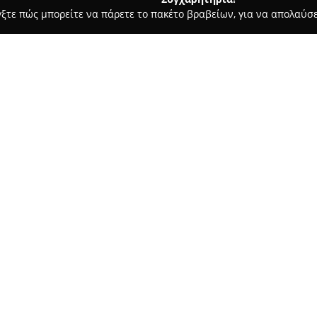
γξτε πώς μπορείτε να πάρετε το πακέτο βραβείων, για να απολαύσε
λυκά, Παγωτά - Κίσσαμος
Ζαχαροπλαστείο Αφοί Σημαντηράκ
η
Σχετικά με την εταιρεία:
Το
Ζαχαροπλαστείο Αφοί Ση
έχει μακρά παράδοση στην πα
για περισσότερες από τρεις δε
και το πάθος προς τη ζαχαροπ
Δείτε περισσότερα >>
γκάμα προϊόντων με αγνά και π
αυστηρές διαδικασίες υγιεινής
Το ζαχαροπλαστείο παράγει φρ
ανάμεσά τους γάμους, βαπτίσει
σοκολατόπιτες, τα εκλέρ, οι π
καλτσούνια. Ξεχωριστό σημείο