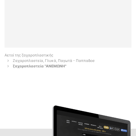
Αετοί της ζαχαροπλαστικής
Ζαχαροπλαστεία, Γλυκά, Παγωτά - Παππαδοσ
ζαχαροπλαστεία "ΑΝΕΜΩNH"