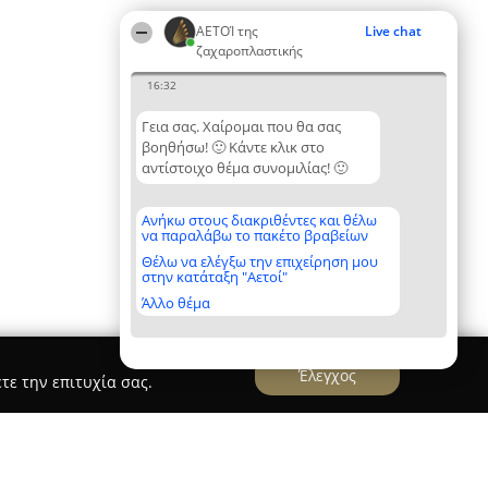
ΑΕΤΟΊ της
Live chat
ζαχαροπλαστικής
16:32
Γεια σας. Χαίρομαι που θα σας
βοηθήσω! 🙂 Κάντε κλικ στο
αντίστοιχο θέμα συνομιλίας! 🙂
Ανήκω στους διακριθέντες και θέλω
να παραλάβω το πακέτο βραβείων
Θέλω να ελέγξω την επιχείρηση μου
στην κατάταξη "Αετοί"
Άλλο θέμα
Έλεγχος
τε την επιτυχία σας.