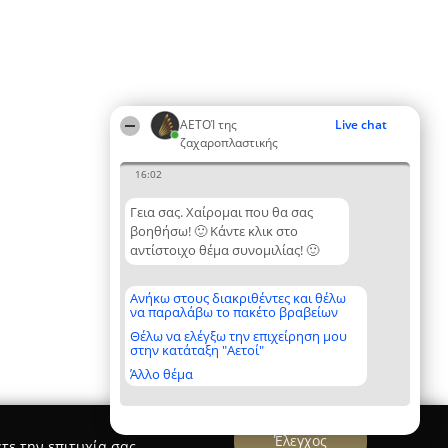
ΑΕΤΟΊ της
Live chat
ζαχαροπλαστικής
16:02
Γεια σας. Χαίρομαι που θα σας
βοηθήσω! 🙂 Κάντε κλικ στο
αντίστοιχο θέμα συνομιλίας! 🙂
Ανήκω στους διακριθέντες και θέλω
να παραλάβω το πακέτο βραβείων
Θέλω να ελέγξω την επιχείρηση μου
στην κατάταξη "Αετοί"
Άλλο θέμα
Έλεγχος
τε την επιτυχία σας.