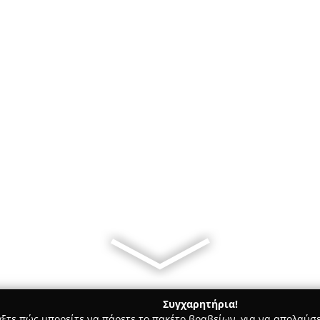
Συγχαρητήρια!
γξτε πώς μπορείτε να πάρετε το πακέτο βραβείων, για να απολαύσε